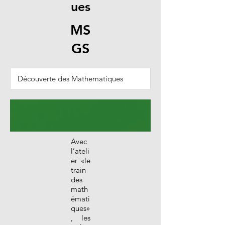
ues
MS
GS
Avec
l’ateli
er «le
train
des
math
émati
ques»
, les