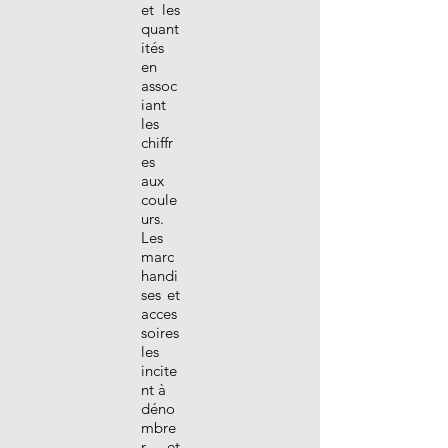
et les
quant
ités
en
assoc
iant
les
chiffr
es
aux
coule
urs.
Les
marc
handi
ses et
acces
soires
les
incite
nt à
déno
mbre
r et