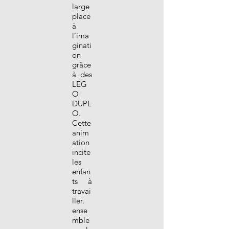
large
place
à
l’ima
ginati
on
grâce
à des
LEG
O
DUPL
O.
Cette
anim
ation
incite
les
enfan
ts à
travai
ller.
ense
mble