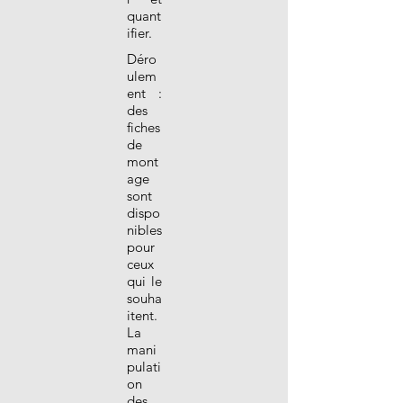
quant
ifier.
Déro
ulem
ent :
des
fiches
de
mont
age
sont
dispo
nibles
pour
ceux
qui le
souha
itent.
La
mani
pulati
on
des