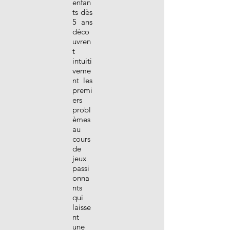
enfan
ts dès
5 ans
déco
uvren
t
intuiti
veme
nt les
premi
ers
probl
èmes
au
cours
de
jeux
passi
onna
nts
qui
laisse
nt
une