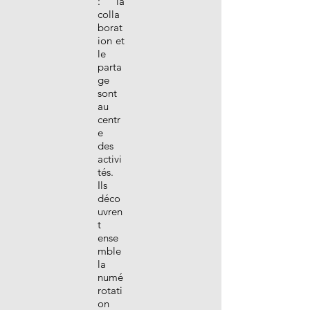
: la
colla
borat
ion et
le
parta
ge
sont
au
centr
e
des
activi
tés.
Ils
déco
uvren
t
ense
mble
la
numé
rotati
on