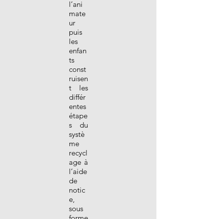
l’ani
mate
ur
puis
les
enfan
ts
const
ruisen
t les
différ
entes
étape
s du
systè
me
recycl
age à
l’aide
de
notic
e,
sous
forme