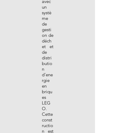
avec
un
systè
me
de
gesti
on de
déch
et et
de
distri
butio
n
d’ene
rgie
en
briqu
es
LEG
O.
Cette
const
ructio
n est