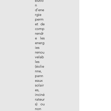
butio
n
d’ene
rgie
perm
et de
comp
rendr
e les
energ
ies
renou
velab
les
(éolie
nne,
pann
eaux
solair
es,
inciné
rateur
s) ou
non