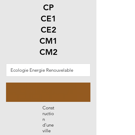
CP
CE1
CE2
CM1
CM2
Const
ructio
n
d’une
ville