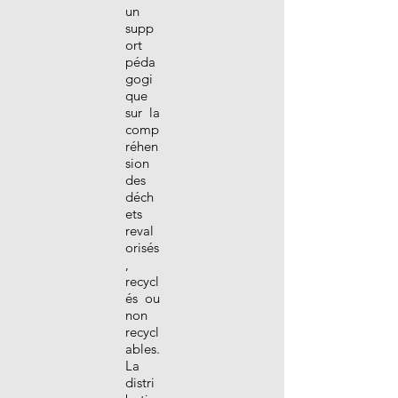
un
supp
ort
péda
gogi
que
sur la
comp
réhen
sion
des
déch
ets
reval
orisés
,
recycl
és ou
non
recycl
ables.
La
distri