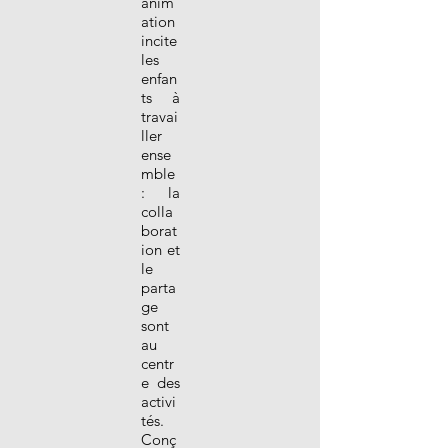
anim
ation
incite
les
enfan
ts à
travai
ller
ense
mble
: la
colla
borat
ion et
le
parta
ge
sont
au
centr
e des
activi
tés.
Conç