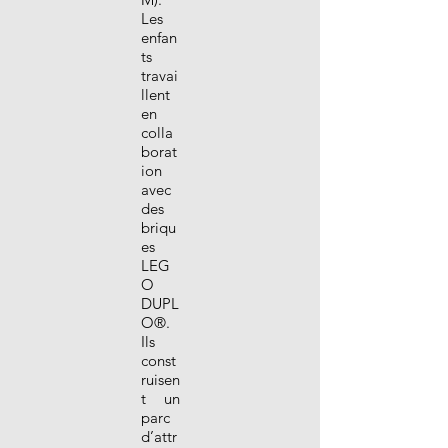
Les
enfan
ts
travai
llent
en
colla
borat
ion
avec
des
briqu
es
LEG
O
DUPL
O®.
Ils
const
ruisen
t un
parc
d’attr