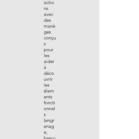
actio
ns
avec
des
manè
ges
conçu
s
pour
les
aider
à
déco
uvrir
les
élem
ents
foncti
onnel
s
(engr
enag
e,
bascu