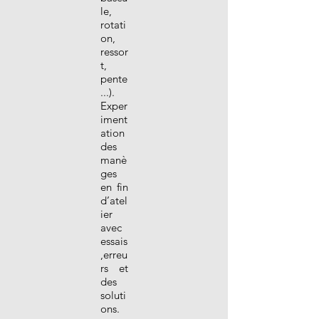
le,
rotati
on,
ressor
t,
pente
...).
Exper
iment
ation
des
manè
ges
en fin
d’atel
ier
avec
essais
,erreu
rs et
des
soluti
ons.