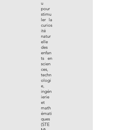
u
pour
stimu
ler la
curios
ité
natur
elle
des
enfan
ts en
scien
ces,
techn
ologi
e,
ingén
ierie
et
math
émati
ques
(STE
M).