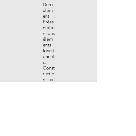
Déro
ulem
ent :
Prése
ntatio
n des
élém
ents
foncti
onnel
s.
Const
ructio
n en
petit
grou
pe à
l’aide
des
fiches
de
mont
age.