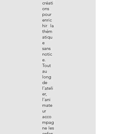
créati
ons
pour
enric
hir la
thém
atiqu
e
sans
notic
e.
Tout
au
long
de
l’ateli
er,
l’ani
mate
ur
acco
mpag
ne les
enfan