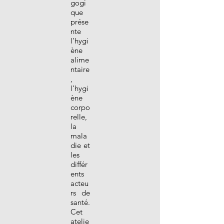
gogi
que
prése
nte
l’hygi
ène
alime
ntaire
,
l’hygi
ène
corpo
relle,
la
mala
die et
les
différ
ents
acteu
rs de
santé.
Cet
atelie