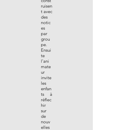
const
ruisen
t avec
des
notic
es
par
grou
pe.
Ensui
te
l’ani
mate
ur
invite
les
enfan
ts à
réflec
hir
sur
de
nouv
elles