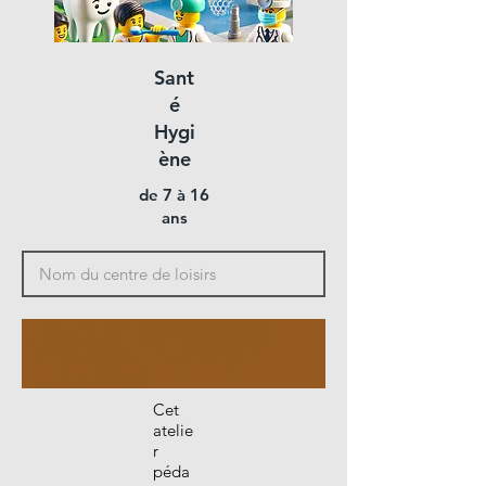
Sant
é
Hygi
ène
de 7 à 16
ans
Cet
atelie
r
péda