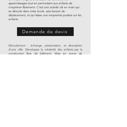
apprentissages tout en permettant aux enfants de
s’exprimer librement. C’est une activité clé en main qui
se déroule dans votre école, sans besoin de
déplacement, et qui laisse une empreinte positive sur les
enfants.
Demande de devis
Déroulement : échange, présentation, et description
d’une ville. Développe la créativité des enfants par la
construction libre de bâtiment. Mise en scene de
personnage dans la ville. Visite de la ville La construction
de la ville se fait de façon collaborative et cumulative
classe après classe (jusqu’à 100 enfants). Exposition
auprès des parents (en option, suivant la durée de la
session).
Supports pédagogiques
A faire avant ou après les ateliers