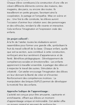
Chaque élève contribuera à la construction d’une ville en
créant différents éléments comme des maisons, des
magasins, des parcs, ou encore des routes. Ils
travailleront en petits groupes, favorisant ainsi la
coopération, le partage et l’empathie. Mise en scène et
jeu : Une fois la ville construite, les élèves auront
l’occasion d’animer leur création avec des personnages
et des véhicules, rendant la ville vivante et interactive.
Cela renforce l’imagination et l’expression orale des
enfants.
Un projet collectif :
À la fin de l’atelier, toutes les réalisations seront
rassemblées pour former une grande ville, symbolisant le
fruit du travail collectif de la classe. Chaque enfant, quelle
que soit sa section, aura contribué à cette construction,
renforçant ainsi leur sentiment d’appartenance et de
fierté. Bénéfices pédagogiques : Développement de
compétences sociales et émotionnelles : Les enfants
apprennent à travailler ensemble, à partager des idées et
à respecter le travail des autres. Stimulation de la
créativité : Cet atelier encourage l’imagination des élèves
en leur donnant la liberté de créer et d’inventer.
Renforcement des compétences motrices : La
manipulation des briques DUPLO permet de développer
la motricité fine des enfants.
Approche ludique de l’apprentissage :
L’activité est conçue pour être amusante, captivante et
enrichissante, offrant aux élèves un moment
d’apprentissage unique et mémorable. Cet atelier offre
un moyen original et amusant de renforcer les