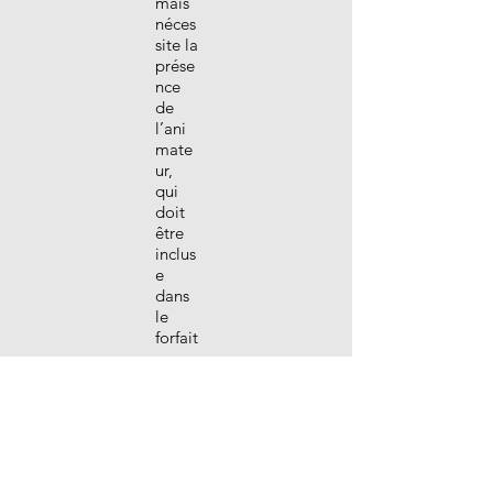
mais
néces
site la
prése
nce
de
l’ani
mate
ur,
qui
doit
être
inclus
e
dans
le
forfait
.