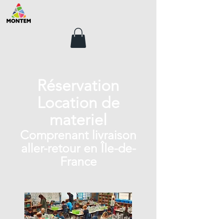
Réservation
Location de
materiel
Comprenant livraison
aller-retour en Île-de-
France