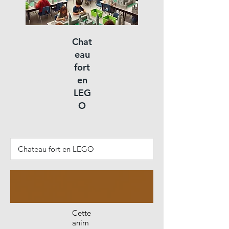
Chat
eau
fort
en
LEG
O
Cette
anim