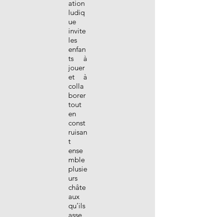
ation
ludiq
ue
invite
les
enfan
ts à
jouer
et à
colla
borer
tout
en
const
ruisan
t
ense
mble
plusie
urs
châte
aux
qu’ils
asse