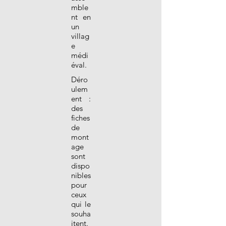
mble
nt en
un
villag
e
médi
éval.
Déro
ulem
ent :
des
fiches
de
mont
age
sont
dispo
nibles
pour
ceux
qui le
souha
itent.