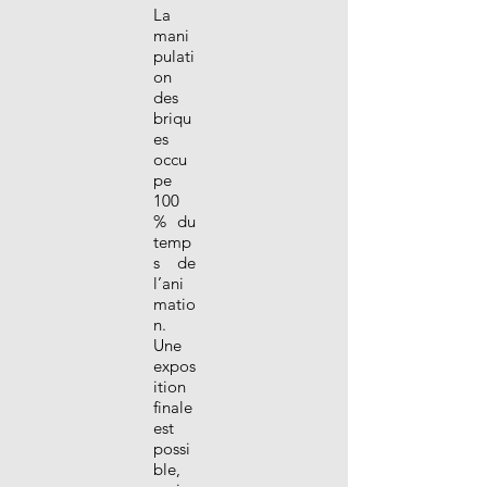
La
mani
pulati
on
des
briqu
es
occu
pe
100
% du
temp
s de
l’ani
matio
n.
Une
expos
ition
finale
est
possi
ble,