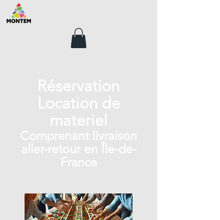
Réservation
Location de
materiel
Comprenant livraison
aller-retour en Île-de-
France