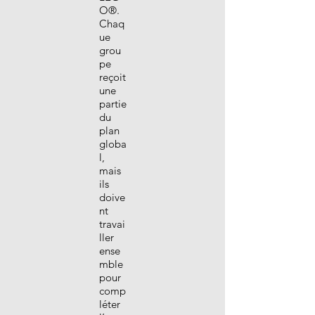
O®.
Chaq
ue
grou
pe
reçoit
une
partie
du
plan
globa
l,
mais
ils
doive
nt
travai
ller
ense
mble
pour
comp
léter