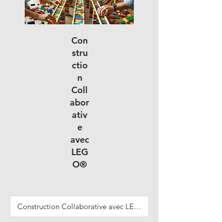
Con
stru
ctio
n
Coll
abor
ativ
e
avec
LEG
O®