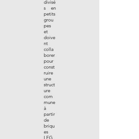
divisé
s en
petits
grou
pes
et
doive
nt
colla
borer
pour
const
ruire
une
struct
ure
com
mune
à
partir
de
briqu
es
LEG