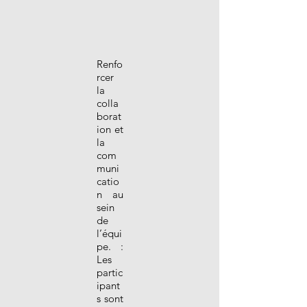
Renfo
rcer
la
colla
borat
ion et
la
com
muni
catio
n au
sein
de
l’équi
pe. :
Les
partic
ipant
s sont