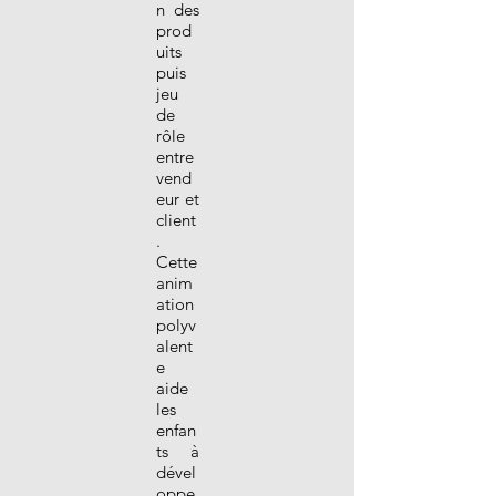
n des
prod
uits
puis
jeu
de
rôle
entre
vend
eur et
client
.
Cette
anim
ation
polyv
alent
e
aide
les
enfan
ts à
dével
oppe