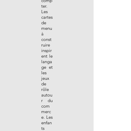
comp
ter.
Les
cartes
de
menu
à
const
ruire
inspir
ent le
langa
ge et
les
jeux
de
rôle
autou
r du
com
merc
e. Les
enfan
ts