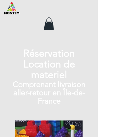
Réservation
Location de
materiel
Comprenant livraison
aller-retour en Île-de-
France