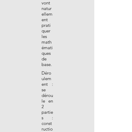
vont
natur
ellem
ent
prati
quer
les
math
émati
ques
de
base.
Déro
ulem
ent :
se
dérou
le en
2
partie
s :
const
ructio