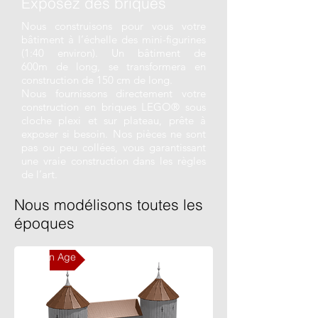
Exposez des briques
Nous construisons pour vous votre
bâtiment à l’échelle des mini-figurines
(1:40 environ). Un bâtiment de
600m de long, se transformera en
construction de 150 cm de long.
Nous fournissons directement votre
construction en briques LEGO® sous
cloche plexi et sur plateau, prête à
exposer si besoin. Nos pièces ne sont
pas ou peu collées, vous garantissant
une vraie construction dans les règles
de l’art.
Nous modélisons toutes les
époques
Moyen Age