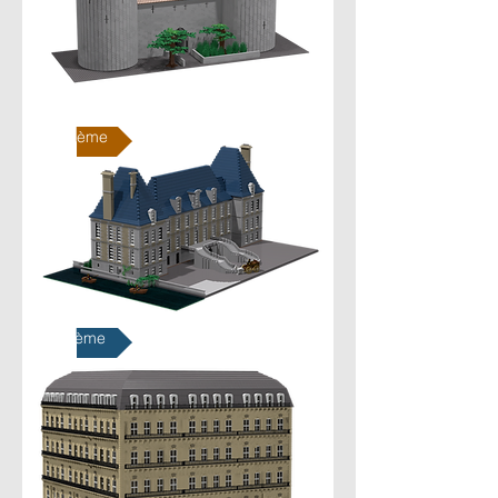
XVIIème
XIXème