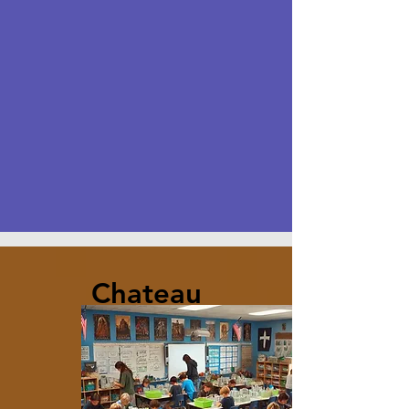
Chateau
fort en
LEGO