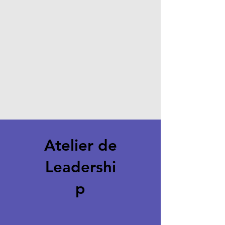
Atelier de
Leadershi
p