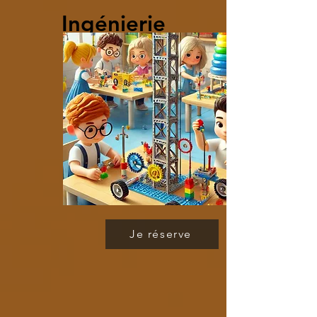
Ingénierie
mécaniqu
e
LEGO
Je réserve