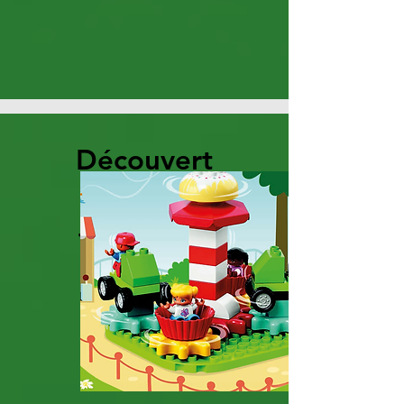
Découvert
e
technolog
ique