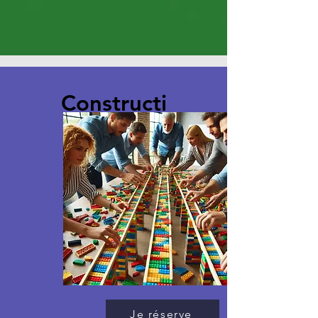
Constructi
on
Collabora
tive avec
LEGO®
Je réserve