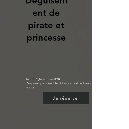
Déguisem
ent de
pirate et
princesse
Tarif TTC, la journée 200 €.

Dégressif par quantité. Comprenant la livraison aller et 
retour.
Je réserve