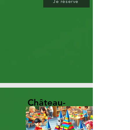
Je réserve
Château-
Fort en
Duplo