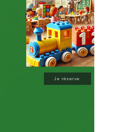
e des
Mathemat
iques
Je réserve