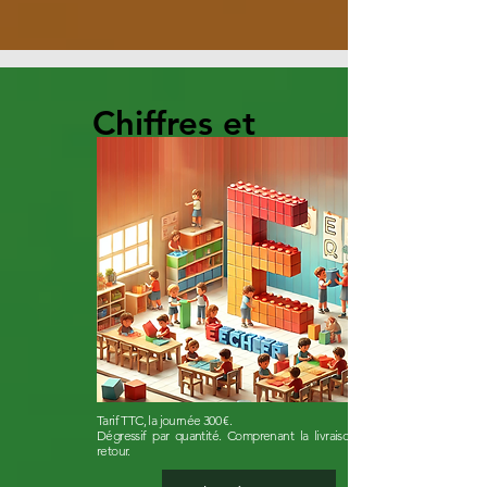
Chiffres et
des
Lettres
DUPLO
Tarif TTC, la journée 300 €.

Dégressif par quantité. Comprenant la livraison aller et 
retour.